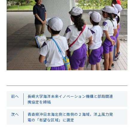
前へ
長崎大学海洋未来イノベーション機構と部局間連
携協定を締結
次へ
青森県沖日本海北側と南側の２海域，洋上風力発
電の「有望な区域」に選定