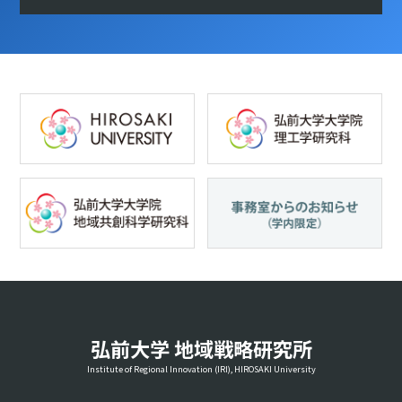
弘前大学 地域戦略研究所
Institute of Regional Innovation (IRI), HIROSAKI University