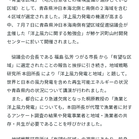
区域）として、青森県沖日本海北側と南側の２海域を含む
４区域が選定されました。洋上風力発電の機運が高まる
中、７月７日に青森県沖日本海南側有望区域促進協議会が
主催した「洋上風力に関する勉強会」が鯵ケ沢町山村開発
センターに於いて開催されました。
協議会の会長である 福島 弘芳 つがる市長 から「有望な区
域」に選定されたことの報告と挨拶に引き続き，地域戦略
研究所 本田所長 により「洋上風力発電と地域」と題して，
世界と日本の風力発電を含めた再生可能エネルギーの状況
や青森県内の状況について講演が行われました。
また，都合により急遽欠席となった桐原教授の「漁業と
洋上風力発電」についても，本田所長が代理で漁業者に対す
るアンケート調査の結果や発電事業者と地域・漁業者の共
存・共生が必要であることを呼びかけました。
地域戦略研究所は「有望な区域」の選定にあたり，前身