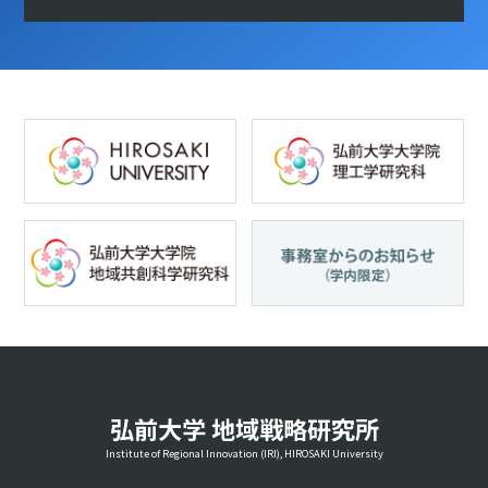
弘前大学 地域戦略研究所
Institute of Regional Innovation (IRI), HIROSAKI University